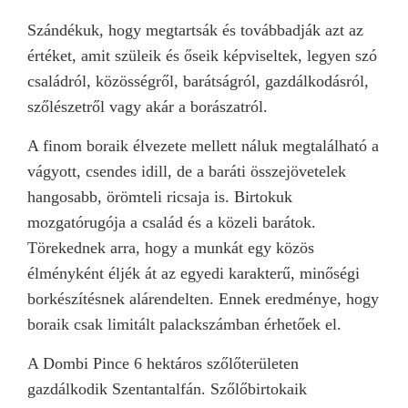
Szándékuk, hogy megtartsák és továbbadják azt az
értéket, amit szüleik és őseik képviseltek, legyen szó
családról, közösségről, barátságról, gazdálkodásról,
szőlészetről vagy akár a borászatról.
A finom boraik élvezete mellett náluk megtalálható a
vágyott, csendes idill, de a baráti összejövetelek
hangosabb, örömteli ricsaja is. Birtokuk
mozgatórugója a család és a közeli barátok.
Törekednek arra, hogy a munkát egy közös
élményként éljék át az egyedi karakterű, minőségi
borkészítésnek alárendelten. Ennek eredménye, hogy
boraik csak limitált palackszámban érhetőek el.
A Dombi Pince 6 hektáros szőlőterületen
gazdálkodik Szentantalfán. Szőlőbirtokaik