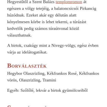
Hegyestűtől a Szent Balázs
templomromon
át
egészen a völgy tetejéig, a balatoncsicsói Pirkancig
húzódnak. Ezeket akár egy délután alatt
kényelmesen körbe is lehet tekerni, a túrázást
kedvelők pedig számos túraútvonal közül
választhatnak.
A birtok, csakúgy mint a Nivegy-völgy, egész évben
várja az idelátogatókat.
Borválaszték
Hegybor Olaszrizling, Kékfrankos Rosé, Kékfrankos
vörös, Olaszrizling, Tramini
Egyéb: Szőlőlé, lekvár a birtok gyümölcseiből