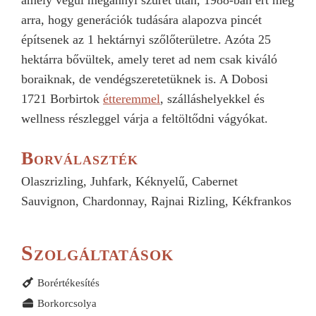
amely végül megannyi szüret után, 1988-ban ért meg
arra, hogy generációk tudására alapozva pincét
építsenek az 1 hektárnyi szőlőterületre. Azóta 25
hektárra bővültek, amely teret ad nem csak kiváló
boraiknak, de vendégszeretetüknek is. A Dobosi
1721 Borbirtok
étteremmel
, szálláshelyekkel és
wellness részleggel várja a feltöltődni vágyókat.
Borválaszték
Olaszrizling, Juhfark, Kéknyelű, Cabernet
Sauvignon, Chardonnay, Rajnai Rizling, Kékfrankos
Szolgáltatások
Borértékesítés
Borkorcsolya