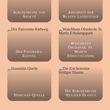
Kirchenruine von
Abschnitt der
Ároktő
Blauen Landestour
Waschhaus
Óbudavár, St.
Der Panorama-
Martin
Radweg
Erholungspark
Die Kirchenruine
Hamuház-Quelle
Heiliger Blasius