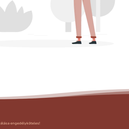
nálása engedélyköteles!