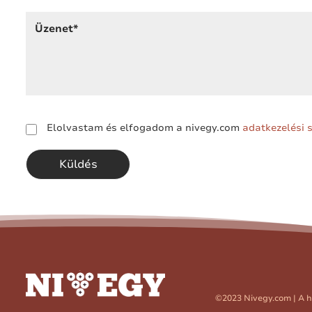
Elolvastam és elfogadom a nivegy.com
adatkezelési 
©2023 Nivegy.com | A h