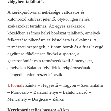
völgyben található.
A kerékpárútvonal nehézsége változatos és
különböző kihívást jelentő, olykor igen nehéz
szakaszokat tartalmaz. Az egyes szakaszok
közelében számos helyi borászat található, amelyek
felkeresése pihenésre és kóstolásra is alkalmas. A
természeti szépségek, a finom borok és a friss levegő
együttese tökéletesen ötvözi a sportot, a
gasztronómiát és a természetközeli élményeket,
amelyek a Balaton-felvidék kerékpározásának
elengedhetetlen részét képezik.
Útvonal
:
Zánka – Hegyestű – Tagyon – Szentantalfa
– Monoszló – Balatonhenye – Balatoncsicsó –
Mencshely – Dörgicse – Zánka
Kerékpárút teljes hossza:
49 km