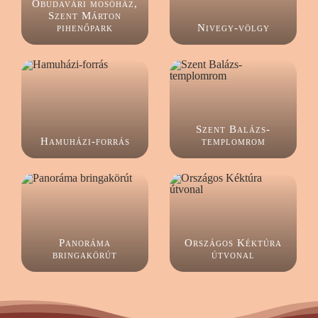
Óbudavári mosóház,
Szent Márton
pihenőpark
Nivegy-völgy
Szent Balázs-
Hamuházi-forrás
templomrom
Panoráma
Országos Kéktúra
bringakörút
útvonal