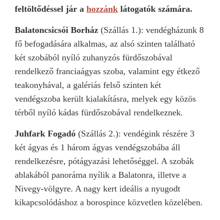
feltöltődéssel jár a
hozzánk
látogatók számára.
Balatoncsicsói Borház
(Szállás 1.): vendégházunk 8
fő befogadására alkalmas, az alsó szinten található
két szobából nyíló zuhanyzós fürdőszobával
rendelkező franciaágyas szoba, valamint egy étkező
teakonyhával, a galériás felső szinten két
vendégszoba került kialakításra, melyek egy közös
térből nyíló kádas fürdőszobával rendelkeznek.
Juhfark Fogadó
(Szállás 2.): vendégink részére 3
két ágyas és 1 három ágyas vendégszobába áll
rendelkezésre, pótágyazási lehetőséggel. A szobák
ablakából panoráma nyílik a Balatonra, illetve a
Nivegy-völgyre. A nagy kert ideális a nyugodt
kikapcsolódáshoz a borospince közvetlen közelében.