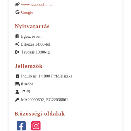
www.szaboesfia.hu
Google
Nyitvatartás
Egész évben
Érkezés 14:00-tól
Távozás 10:00-ig
Jellemzők
Induló ár: 14.800 Ft/fő/éjszaka
8 szoba
17 fő
MA20000692, EG22038861
Közösségi oldalak