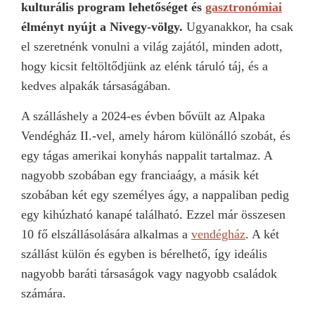
kulturális program lehetőséget és
gasztronómiai
élményt nyújt a Nivegy-völgy.
Ugyanakkor, ha csak
el szeretnénk vonulni a világ zajától, minden adott,
hogy kicsit feltöltődjünk az elénk táruló táj, és a
kedves alpakák társaságában.
A szálláshely a 2024-es évben bővült az Alpaka
Vendégház II.-vel, amely három különálló szobát, és
egy tágas amerikai konyhás nappalit tartalmaz. A
nagyobb szobában egy franciaágy, a másik két
szobában két egy személyes ágy, a nappaliban pedig
egy kihúzható kanapé található. Ezzel már összesen
10 fő elszállásolására alkalmas a
vendégház
. A két
szállást külön és egyben is bérelhető, így ideális
nagyobb baráti társaságok vagy nagyobb családok
számára.