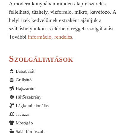
A modern konyhában minden alapfelszerelés
fellelhető, tűzhely, vízforraló, mikró, kávéfőző. A
helyi ízek kedvelőinek extraként ajánljuk a
szálláshelyünkön is elérhető reggeli szolgáltatást.
További
információ
,
rendelés
.
Szolgáltatások
Bababarát
Grillsütő
Hajszárító
Hűtőszekrény
Légkondicionálás
Jacuzzi
Mosógép
Saját fürdőszoba