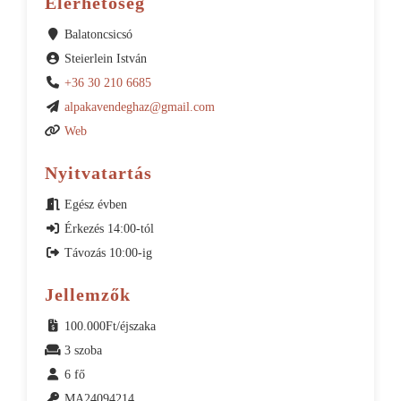
Elérhetőség
Balatoncsicsó
Steierlein István
+36 30 210 6685
alpakavendeghaz@gmail.com
Web
Nyitvatartás
Egész évben
Érkezés 14:00-tól
Távozás 10:00-ig
Jellemzők
100.000Ft/éjszaka
3 szoba
6 fő
MA24094214