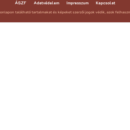
ÁSZF
Adatvédelem
Impresszum
Kapcsolat
onlapon található tartalmakat és képeket szerzői jogok védik, azok felhasz